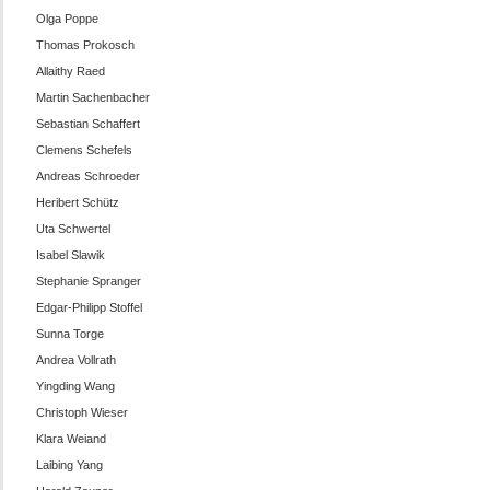
Olga Poppe
Thomas Prokosch
Allaithy Raed
Martin Sachenbacher
Sebastian Schaffert
Clemens Schefels
Andreas Schroeder
Heribert Schütz
Uta Schwertel
Isabel Slawik
Stephanie Spranger
Edgar-Philipp Stoffel
Sunna Torge
Andrea Vollrath
Yingding Wang
Christoph Wieser
Klara Weiand
Laibing Yang