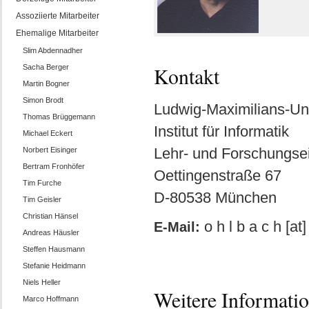
Assoziierte Mitarbeiter
Ehemalige Mitarbeiter
Slim Abdennadher
Sacha Berger
Kontakt
Martin Bogner
Simon Brodt
Ludwig-Maximilians-Un
Thomas Brüggemann
Institut für Informatik
Michael Eckert
Lehr- und Forschungsei
Norbert Eisinger
Bertram Fronhöfer
Oettingenstraße 67
Tim Furche
D-80538 München
Tim Geisler
Christian Hänsel
o h l b a c h [at]
E-Mail:
Andreas Häusler
Steffen Hausmann
Stefanie Heidmann
Niels Heller
Weitere Informati
Marco Hoffmann