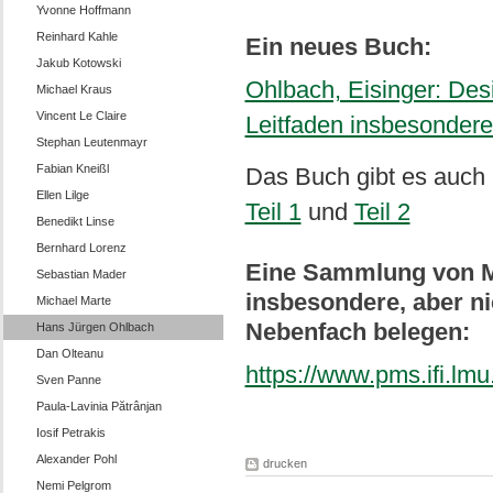
Yvonne Hoffmann
Reinhard Kahle
Ein neues Buch:
Jakub Kotowski
Ohlbach, Eisinger: Des
Michael Kraus
Vincent Le Claire
Leitfaden insbesondere 
Stephan Leutenmayr
Fabian Kneißl
Das Buch gibt es auch i
Ellen Lilge
Teil 1
und
Teil 2
Benedikt Linse
Bernhard Lorenz
Eine Sammlung von Mi
Sebastian Mader
insbesondere, aber nic
Michael Marte
Nebenfach belegen:
Hans Jürgen Ohlbach
Dan Olteanu
https://www.pms.ifi.lm
Sven Panne
Paula-Lavinia Pătrânjan
Iosif Petrakis
Alexander Pohl
drucken
Nemi Pelgrom