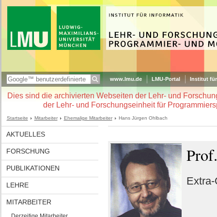
www.lmu.de
LMU-Portal
Institut fü
Dies sind die archivierten Webseiten der Lehr- und Forschu
der Lehr- und Forschungseinheit für Programmiers
Startseite
Mitarbeiter
Ehemalige Mitarbeiter
Hans Jürgen Ohlbach
AKTUELLES
Prof
FORSCHUNG
PUBLIKATIONEN
Extra-
LEHRE
MITARBEITER
Derzeitige Mitarbeiter