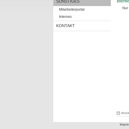
Intern
SONSTIGES
Nur 
Mitarbeiterportal
Internes
KONTAKT
druc
Impre