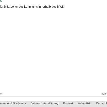
es
für Mitarbeiter des Lehrstuhls innerhalb des MWN
ken
nach
ssum und Disclaimer
Datenschutzerklärung
Kontakt
Webauftritt
Barrieref